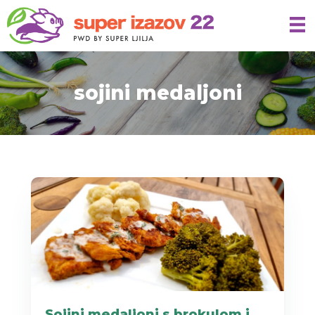
sojini medaljoni
Sojini medaljoni s brokulom i