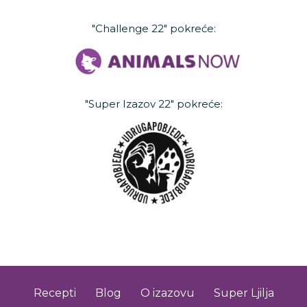
"Challenge 22" pokreće:
"Super Izazov 22" pokreće:
Recepti
Blog
O izazovu
Super Ljilja