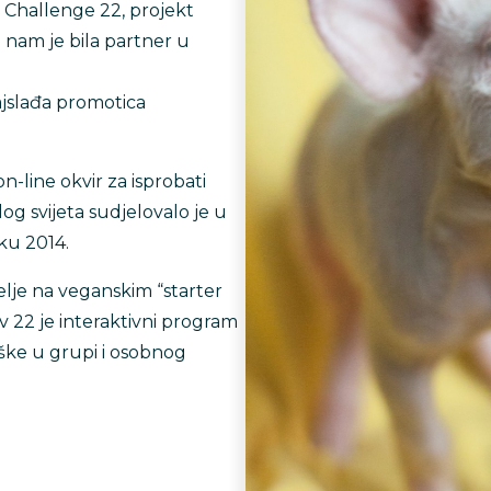
 Challenge 22, projekt
 nam je bila partner u
jslađa promotica
-line okvir za isprobati
log svijeta sudjelovalo je u
ku 2014.
elje na veganskim “starter
v 22 je interaktivni program
ške u grupi i osobnog