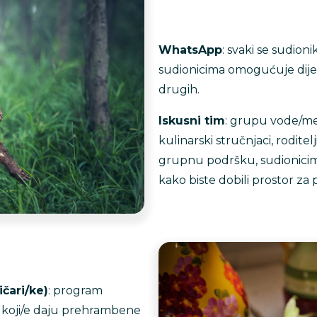
WhatsApp
: svaki se sudion
sudionicima omogućuje dijelj
drugih.
Iskusni tim
: grupu vode/men
kulinarski stručnjaci, roditel
grupnu podršku, sudionicim
kako biste dobili prostor za pit
ičari/ke)
: program
je koji/e daju prehrambene