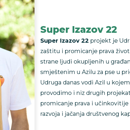
Super Izazov 22
Super Izazov 22
projekt je Ud
zaštitu i promicanje prava živo
strane ljudi okupljenih u građa
smještenim u Azilu za pse u pr
Udruga danas vodi Azil u kojemu
provodimo i niz drugih projeka
promicanje prava i učinkovitije 
razvoja i jačanja društvenog kap