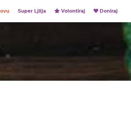
zovu
Super Ljilja
Volontiraj
Doniraj