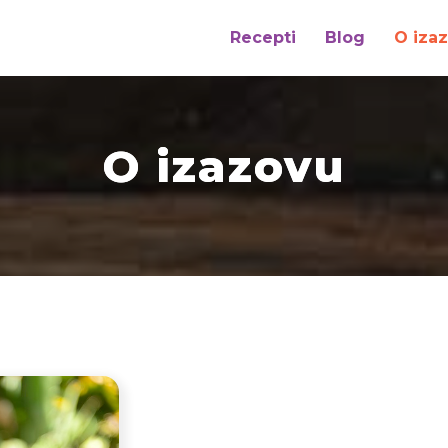
Recepti
Blog
O iza
O izazovu