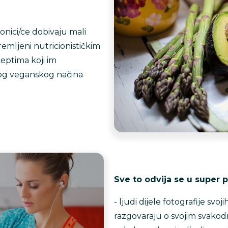
onici/ce dobivaju mali
remljeni nutricionističkim
ceptima koji im
og veganskog načina
Sve to odvija se u super 
- ljudi dijele fotografije svoj
razgovaraju o svojim svakod