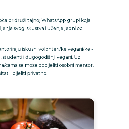
ik/ca pridruži tajnoj WhatsApp grupi koja
enje svog iskustva i učenje jedni od
toriraju iskusni volonteri/ke vegani/ke -
ji, studenti i dugogodišnji vegani. Uz
a/cama se može dodijeliti osobni mentor,
ati i dijeliti privatno.