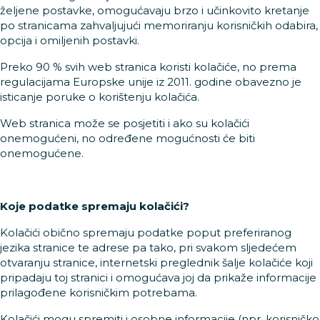
željene postavke, omogućavaju brzo i učinkovito kretanje
po stranicama zahvaljujući memoriranju korisničkih odabira,
opcija i omiljenih postavki.
Preko 90 % svih web stranica koristi kolačiće, no prema
regulacijama Europske unije iz 2011. godine obavezno je
isticanje poruke o korištenju kolačića.
Web stranica može se posjetiti i ako su kolačići
onemogućeni, no određene mogućnosti će biti
onemogućene.
Koje podatke spremaju kolačići?
Kolačići obično spremaju podatke poput preferiranog
jezika stranice te adrese pa tako, pri svakom sljedećem
otvaranju stranice, internetski preglednik šalje kolačiće koji
pripadaju toj stranici i omogućava joj da prikaže informacije
prilagođene korisničkim potrebama.
Kolačići mogu spremiti i osobne informacije (npr. korisničko