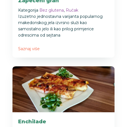
Zapečeni grah
Kategorija
Bez glutena
,
Ručak
Izuzetno jednostavna varijanta popularnog
makedonskog jela izvrsno služi kao
samostalno jelo ili kao prilog primjerice
odrescima od sejtana
Saznaj više
Enchilade