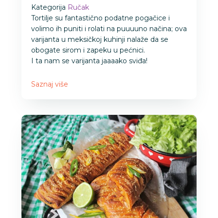
Kategorija
Ručak
Tortilje su fantastično podatne pogačice i
volimo ih puniti i rolati na puuuuno načina; ova
varijanta u meksičkoj kuhinji nalaže da se
obogate sirom i zapeku u pećnici.
I ta nam se varijanta jaaaako sviđa!
Saznaj više