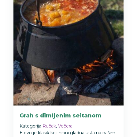
Grah s dimljenim seitanom
Kategorija
Ručak
,
Večera
E ovo je klasik koji hrani gladna usta na našim