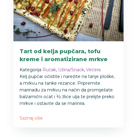
Tart od kelja pupčara, tofu
kreme i aromatizirane mrkve
Kategorija
Ručak
,
Užina/Snack
,
Večera
Kelj pupčar očistite i narežite na tanje ploške,
a mrkvu na tanke rezance. Pripremite
marinadu za mrkvu na način da promiješate
balzamični ocat i ½ žlice ulja te prelijte preko
mrkve i ostavite da se marinira.
Saznaj više