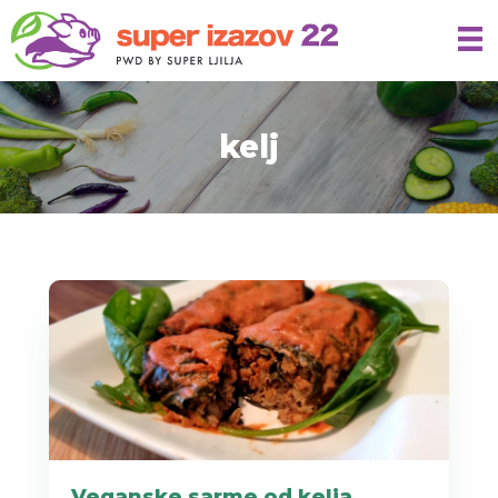
kelj
Veganske sarme od kelja