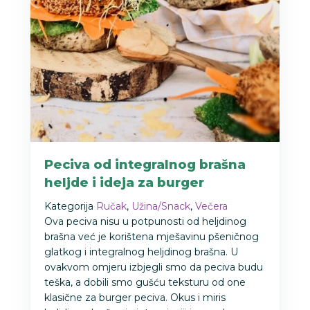
Peciva od integralnog brašna
heljde i ideja za burger
Kategorija
Ručak
,
Užina/Snack
,
Večera
Ova peciva nisu u potpunosti od heljdinog
brašna već je korištena mješavinu pšeničnog
glatkog i integralnog heljdinog brašna. U
ovakvom omjeru izbjegli smo da peciva budu
teška, a dobili smo gušću teksturu od one
klasične za burger peciva. Okus i miris