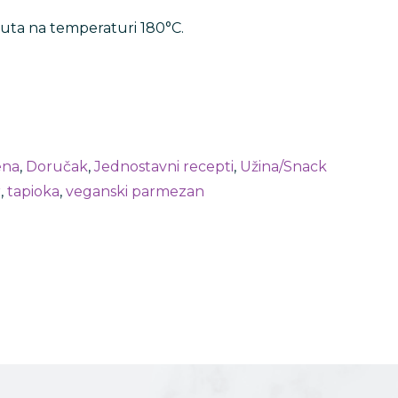
nuta na temperaturi 180°C.
ena
,
Doručak
,
Jednostavni recepti
,
Užina/Snack
r
,
tapioka
,
veganski parmezan