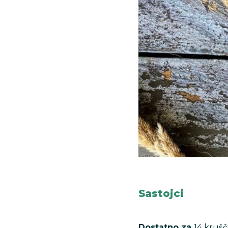
Sastojci
Dostatno za
14 krušč