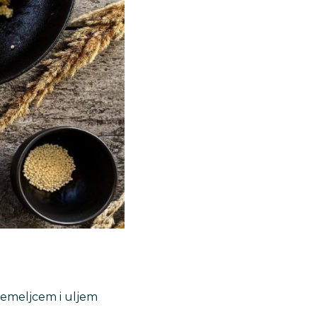
 temeljcem i uljem