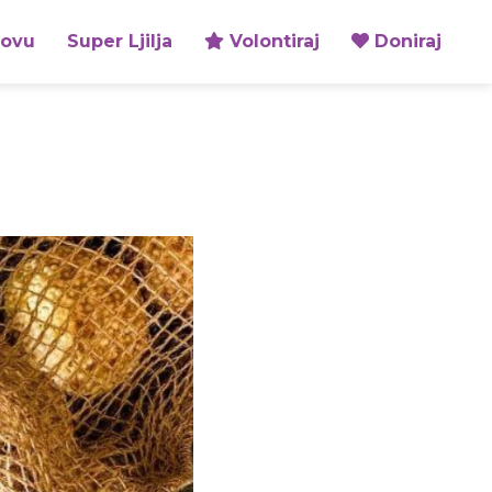
zovu
Super Ljilja
Volontiraj
Doniraj