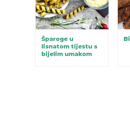
Šparoge u
Bi
lisnatom tijestu s
bijelim umakom