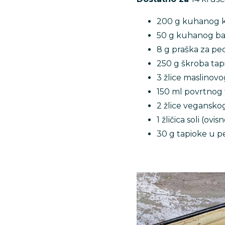
200 g kuhanog k
50 g kuhanog batat
8 g praška za pec
250 g škroba tapio
3 žlice maslinovog
150 ml povrtnog 
2 žlice veganskog
1 žličica soli (ovi
30 g tapioke u per