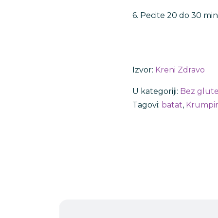
6. Pecite 20 do 30 mi
Izvor:
Kreni Zdravo
U kategoriji:
Bez glut
Tagovi:
batat
,
Krumpi