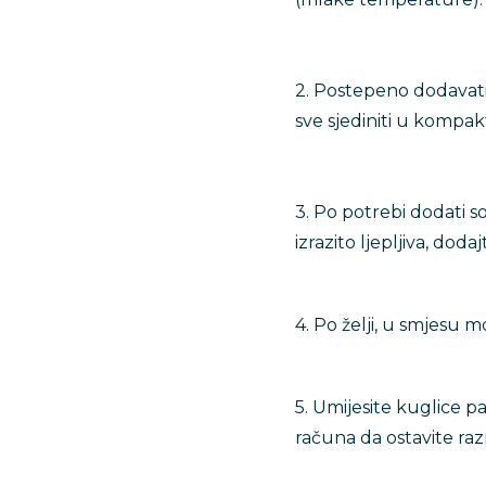
2. Postepeno dodavati 
sve sjediniti u kompa
3. Po potrebi dodati so
izrazito ljepljiva, doda
4. Po želji, u smjesu m
5. Umijesite kuglice p
računa da ostavite ra