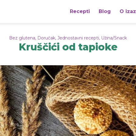
Recepti
Blog
O iza
Bez glutena
,
Doručak
,
Jednostavni recepti
,
Užina/Snack
Kruščići od tapioke