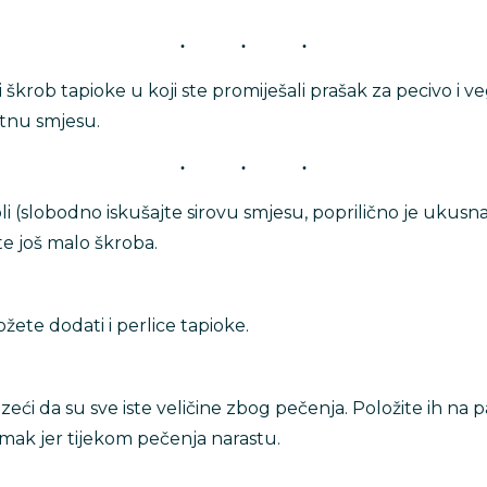
škrob tapioke u koji ste promiješali prašak za pecivo i 
ktnu smjesu.
li (slobodno iskušajte sirovu smjesu, poprilično je ukusna
jte još malo škroba.
ožete dodati i perlice tapioke.
azeći da su sve iste veličine zbog pečenja. Položite ih na 
zmak jer tijekom pečenja narastu.