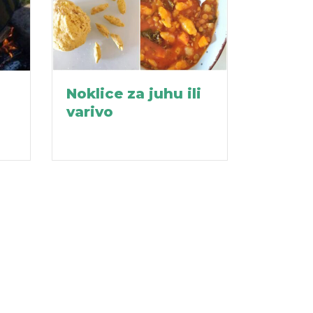
Noklice za juhu ili
Vegan
varivo
okrugl
spagh
soja s
seza