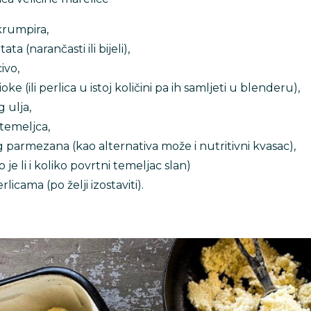
rumpira,
a (narančasti ili bijeli),
ivo,
ke (ili perlica u istoj količini pa ih samljeti u blenderu),
 ulja,
temeljca,
 parmezana (kao alternativa može i nutritivni kvasac),
sno je li i koliko povrtni temeljac slan)
licama (po želji izostaviti).