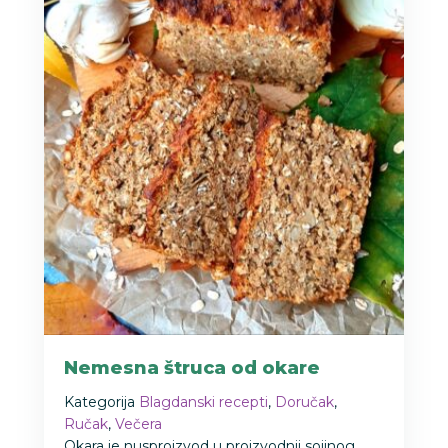
Nemesna štruca od okare
Kategorija
Blagdanski recepti
,
Doručak
,
Ručak
,
Večera
Okara je nusproizvod u proizvodnji sojinog