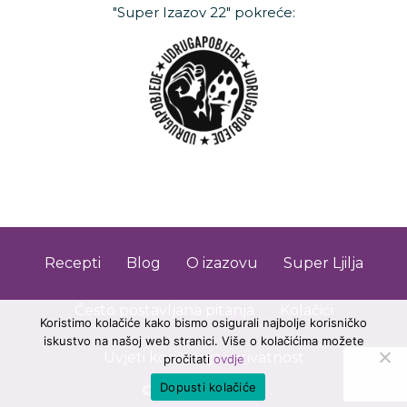
"Super Izazov 22" pokreće:
Recepti
Blog
O izazovu
Super Ljilja
Često postavljana pitanja
Kolačići
Koristimo kolačiće kako bismo osigurali najbolje korisničko
iskustvo na našoj web stranici. Više o kolačićima možete
Uvjeti korištenja i privatnost
pročitati
ovdje
Dopusti kolačiće
© Super Izazov 22