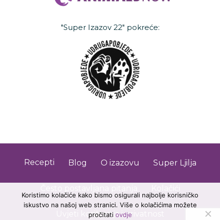
"Super Izazov 22" pokreće:
Recepti
Blog
O izazovu
Super Ljilja
Često postavljana pitanja
Kolačići
Koristimo kolačiće kako bismo osigurali najbolje korisničko
iskustvo na našoj web stranici. Više o kolačićima možete
Uvjeti korištenja i privatnost
pročitati
ovdje