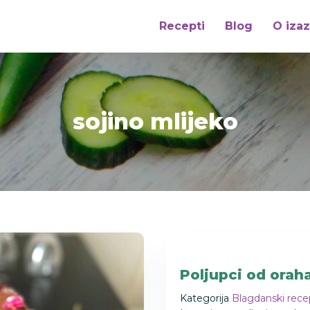
Recepti
Blog
O iza
sojino mlijeko
Poljupci od orah
Kategorija
Blagdanski rece