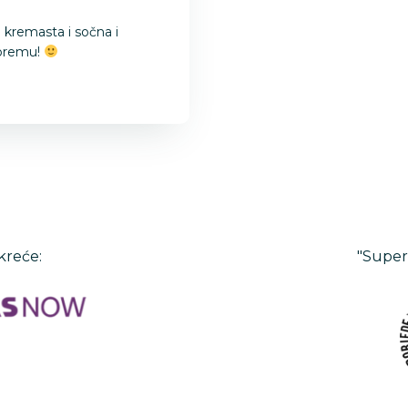
o kremasta i sočna i
ipremu!
kreće:
"Super