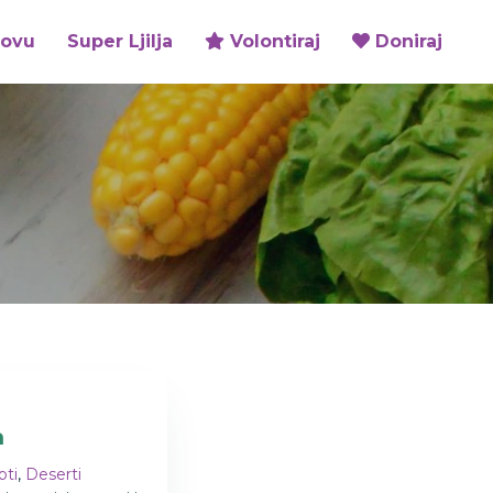
zovu
Super Ljilja
Volontiraj
Doniraj
a
pti
,
Deserti