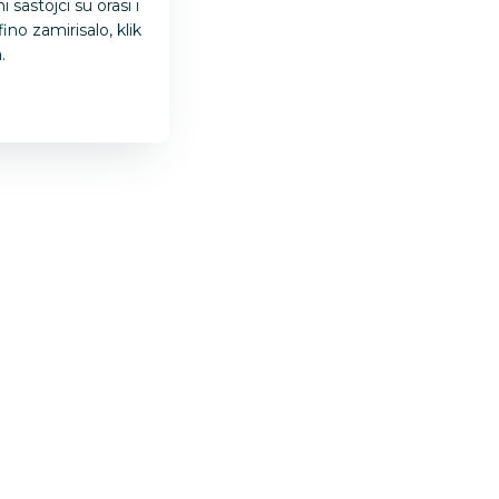
 sastojci su orasi i
no zamirisalo, klik
.